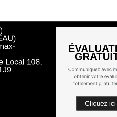
)
EAU)
max-
ÉVALUAT
GRATUI
e Local 108,
1J9
Communiquez avec m
obtenir votre évalu
totalement gratuit
Cliquez ici