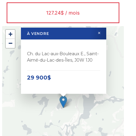
127.24$ / mois
+
×
À VENDRE
−
Ch. du Lac-aux-Bouleaux E., Saint-
Aimé-du-Lac-des-Îles, J0W 1J0
29 900$