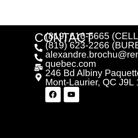
CONTACT
(819) 616-5665 (CELL
(819) 623-2266 (BUR
alexandre.brochu@re
quebec.com
246 Bd Albiny Paquett
Mont-Laurier, QC J9L 