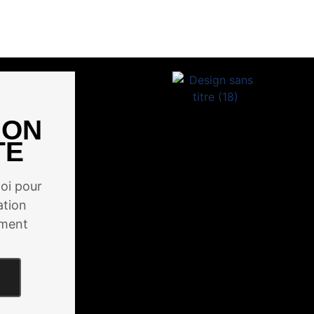
ION
TE
oi pour
ation
ement