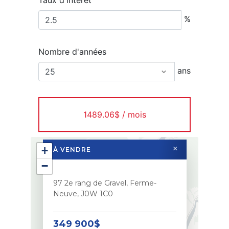
Taux d'intérêt
%
Nombre d'années
ans
1489.06$ / mois
+
×
À VENDRE
−
97 2e rang de Gravel, Ferme-
Neuve, J0W 1C0
349 900$