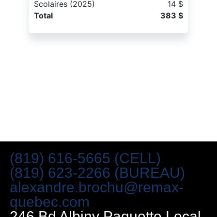
Scolaires (2025)
14 $
Total
383 $
(819) 616-5665 (CELL)
(819) 623-2266 (BUREAU)
alexandre.brochu@remax-
quebec.com
246 Bd Albiny Paquette Local