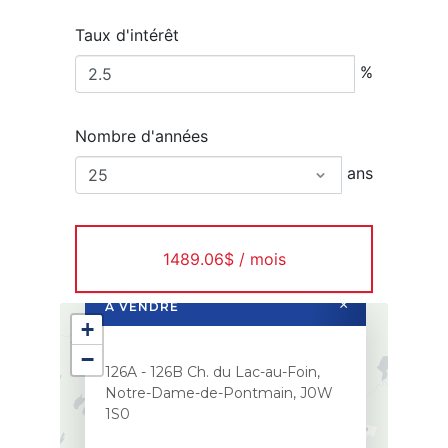
Taux d'intérêt
%
Nombre d'années
ans
1489.06$ / mois
×
À VENDRE
+
−
126A - 126B Ch. du Lac-au-Foin,
Notre-Dame-de-Pontmain, J0W
1S0