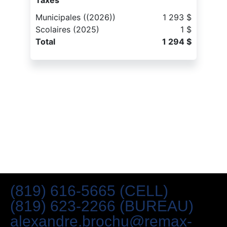
Taxes
Municipales ((2026))
1 293 $
Scolaires (2025)
1 $
Total
1 294 $
(819) 616-5665 (CELL)
(819) 623-2266 (BUREAU)
alexandre.brochu@remax-