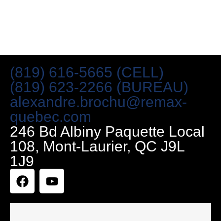
(819) 616-5665 (CELL)
(819) 623-2266 (BUREAU)
alexandre.brochu@remax-
quebec.com
246 Bd Albiny Paquette Local
108, Mont-Laurier, QC J9L
1J9