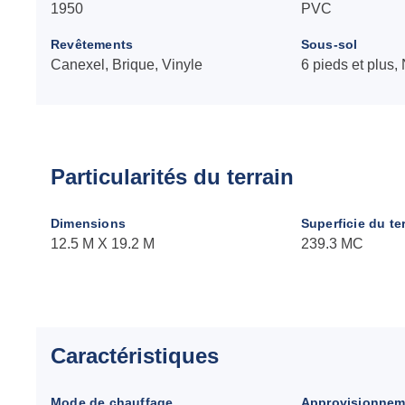
1950
PVC
Revêtements
Sous-sol
Canexel, Brique, Vinyle
6 pieds et plus
Particularités du terrain
Dimensions
Superficie du te
12.5 M X 19.2 M
239.3 MC
Caractéristiques
Mode de chauffage
Approvisionnem