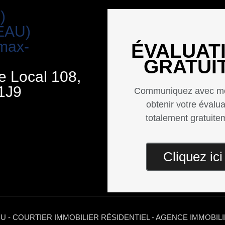
)
EAU)
max-
ÉVALUAT
GRATUI
e Local 108,
1J9
Communiquez avec mo
obtenir votre évalua
totalement gratuite
Cliquez ici
U - COURTIER IMMOBILIER RÉSIDENTIEL - AGENCE IMMOBI