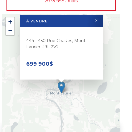
2978.55$ / mois
+
×
À VENDRE
−
444 - 450 Rue Chasles, Mont-
Laurier, J9L 2V2
699 900$