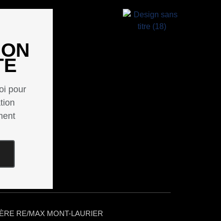
ION
TE
i pour
tion
ment
LIÈRE RE/MAX MONT-LAURIER