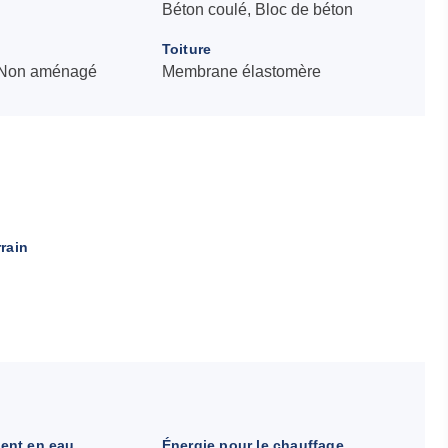
Béton coulé, Bloc de béton
Toiture
, Non aménagé
Membrane élastomère
rrain
ent en eau
Énergie pour le chauffage