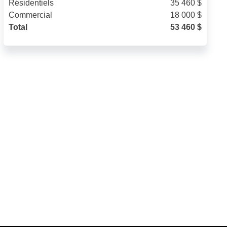
Résidentiels
35 460 $
Commercial
18 000 $
Total
53 460 $