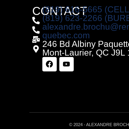
CONTACT
(819) 616-5665 (CELL
(819) 623-2266 (BUR
alexandre.brochu@re
quebec.com
246 Bd Albiny Paquett
Mont-Laurier, QC J9L 
© 2024 - ALEXANDRE BROCH