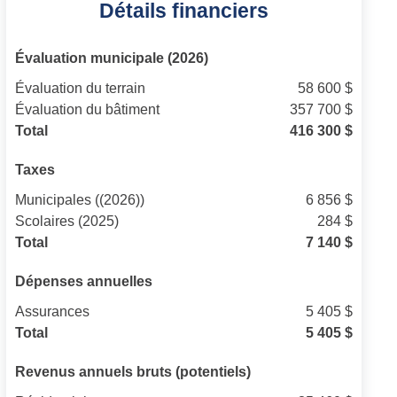
Détails financiers
Évaluation municipale (2026)
Évaluation du terrain
58 600 $
Évaluation du bâtiment
357 700 $
Total
416 300 $
Taxes
Municipales ((2026))
6 856 $
Scolaires (2025)
284 $
Total
7 140 $
Dépenses annuelles
Assurances
5 405 $
Total
5 405 $
Revenus annuels bruts (potentiels)