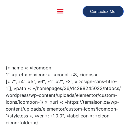
Contactez-Moi
{« name »: »icomoon-
1″, »prefix »: »icon-« , »count »:8, »icons »:
[« 7″, »4″, »5″, »6″, »1″, »2″, »3″, »Design-sans-titre-
1″], »path »: »/homepages/36/d4298245023/htdocs/
wordpress/wp-content/uploads/elementor/custom-
icons/icomoon-1/ », »url »: »https://tamaison.ca/wp-
content/uploads/elementor/custom-icons/icomoon-
1/style.css », »ver »: »1.0.0″, »labelIcon »: »eicon
eicon-folder »}